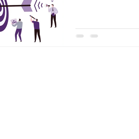
ight 2020- Clara Núñez - Todos los derechos reservados.
Aviso legal y protecció